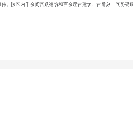
伟。陵区内千余间宫殿建筑和百余座古建筑、古雕刻，气势磅礴
！

