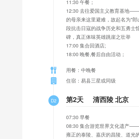
11:30 午餐；

12:30 去往爱国主义教育基地
的母亲来这里避难，故起名为"郎
段抗击日寇的战争历史和五勇士惊
碑，真正体味英雄跳崖之壮举

17:00 集合回酒店;

18:00 晚餐,餐后自由活动；
用餐：中晚餐
住宿：易县三星或同级
第2天
清西陵 北京
D2
07:30 早餐

08:30 集合游览世界文化遗
雍正的泰陵、嘉庆的昌陵、道光