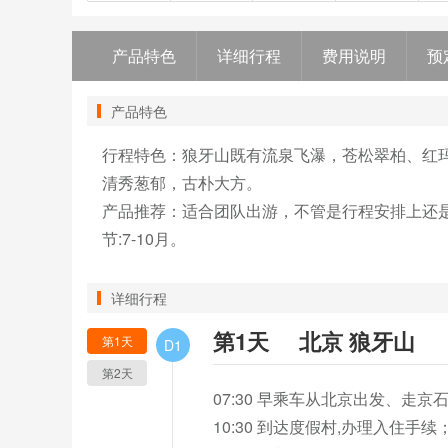
产品特色
详细行程
费用说明
预
产品特色
行程特色：狼牙山既有流泉飞瀑，苍松翠柏、红
清秀葱郁，古朴大方。

产品推荐：适合团队出游，不管是行程安排上还是
节:7-10月。
详细行程
第1天
北京 狼牙山
第1天
D1
第2天
07:30 早乘车从北京出发、走京
10:30 到达度假村,办理入住手续；