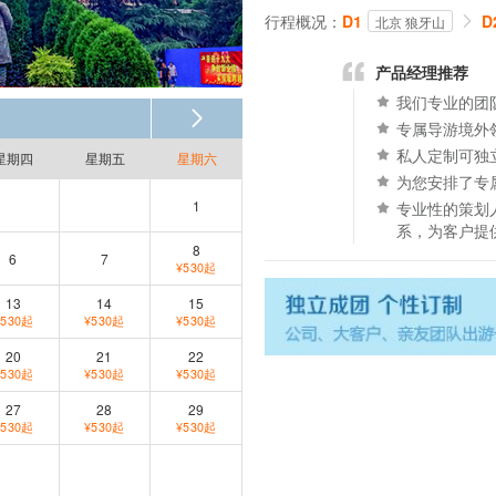
行程概况：
D1
D
北京 狼牙山
产品经理推荐
我们专业的团
专属导游境外
私人定制可独
星期四
星期五
星期六
为您安排了专
1
专业性的策划
系，为客户提
8
6
7
¥530起
13
14
15
¥530起
¥530起
¥530起
20
21
22
¥530起
¥530起
¥530起
27
28
29
¥530起
¥530起
¥530起