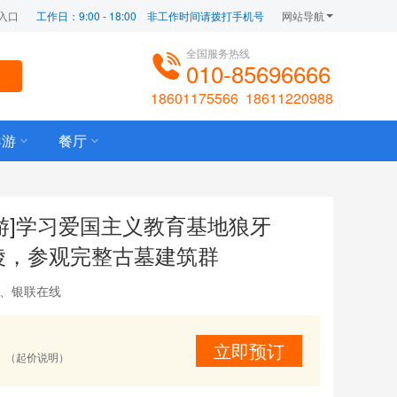
入口
工作日：9:00 - 18:00    非工作时间请拨打手机号
网站导航
全国服务热线
010-85696666
18601175566
18611220988
导游
餐厅
日游]学习爱国主义教育基地狼牙
陵，参观完整古墓建筑群
宝、银联在线
立即预订
（起价说明）