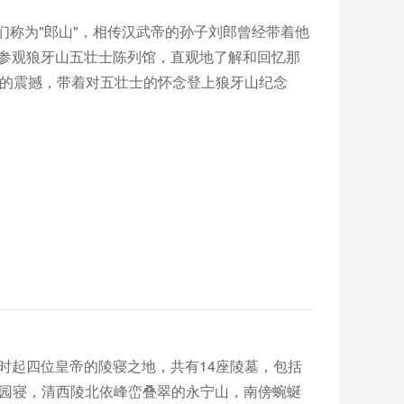
人们称为"郎山"，相传汉武帝的孙子刘郎曾经带着他
先参观狼牙山五壮士陈列馆，直观地了解和回忆那
您的震撼，带着对五壮士的怀念登上狼牙山纪念
正时起四位皇帝的陵寝之地，共有14座陵墓，包括
子园寝，清西陵北依峰峦叠翠的永宁山，南傍蜿蜒