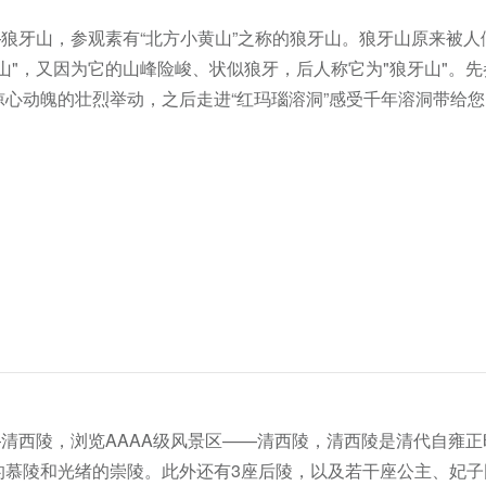
——狼牙山，参观素有“北方小黄山”之称的狼牙山。狼牙山原来被
山"，又因为它的山峰险峻、状似狼牙，后人称它为"狼牙山"。
心动魄的壮烈举动，之后走进“红玛瑙溶洞”感受千年溶洞带给
产——清西陵，浏览AAAA级风景区——清西陵，清西陵是清代自雍
的慕陵和光绪的崇陵。此外还有3座后陵，以及若干座公主、妃