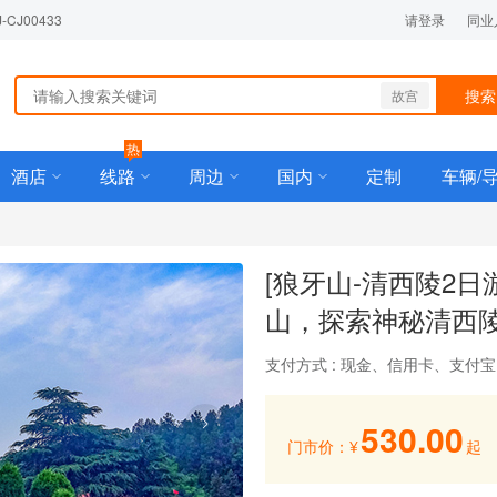
J00433
请登录
同业
搜索
故宫
热
酒店
线路
周边
国内
定制
车辆/
[狼牙山-清西陵2
山，探索神秘清西
支付方式 : 现金、信用卡、支付
530.00
门市价：
¥
起