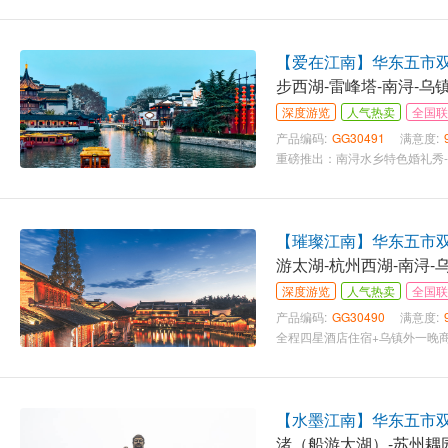
【爱在江南】华东五市双飞
步西湖-雷峰塔-南浔-乌
深度游览
人气热卖
全国联
产品编码:
GG30491
满意度:
【璀璨江南】华东五市双飞
游太湖-杭州西湖-南浔-
深度游览
人气热卖
全国联
产品编码:
GG30490
满意度:
【水墨江南】华东五市双飞
渚（船游太湖）-苏州耦