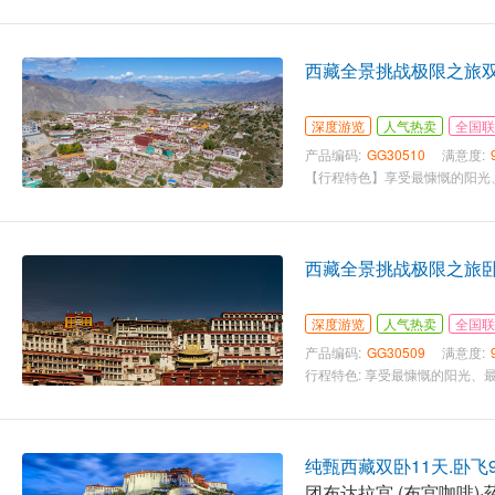
西藏全景挑战极限之旅双
深度游览
人气热卖
全国联
产品编码:
GG30510
满意度:
西藏全景挑战极限之旅卧
深度游览
人气热卖
全国联
产品编码:
GG30509
满意度:
纯甄西藏双卧11天.卧飞
团布达拉宫 (布宫咖啡)