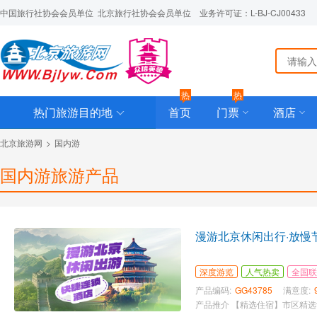
中国旅行社协会会员单位  北京旅行社协会会员单位    业务许可证：L-BJ-CJ00433
热
热
热门旅游目的地
首页
门票
酒店
北京旅游网
>
国内游
国内游旅游产品
漫游北京休闲出行·放慢
深度游览
人气热卖
全国联
产品编码:
GG43785
满意度: