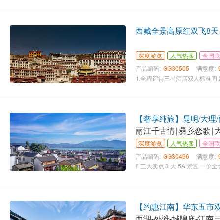
西藏全景高原红双飞8天
深度游览
人气热卖
全国联
产品编码:
GG30505
满意度:
【奢享纯旅】昆明/大理/
丽江千古情∣彝乡恋歌∣
深度游览
人气热卖
全国联
产品编码:
GG30496
满意度:
【约惠江南】华东五市双卧
西湖-外滩-城隍庙-江南