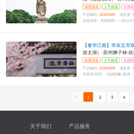
深度游览
人气热卖
全国联
产品编码:
GG30489
满意度:
【奢华江南】华东五市双飞
游太湖）-苏州狮子林-
深度游览
人气热卖
全国联
产品编码:
GG30488
满意度:
1
2
3
4
关于我们
产品服务