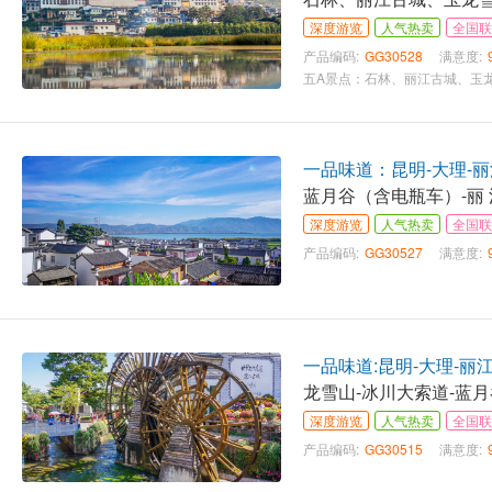
深度游览
人气热卖
全国联
产品编码:
GG30528
满意度:
一品味道：昆明-大理-丽
蓝月谷（含电瓶车）-丽
深度游览
人气热卖
全国联
产品编码:
GG30527
满意度:
一品味道:昆明-大理-丽
龙雪山-冰川大索道-蓝
深度游览
人气热卖
全国联
产品编码:
GG30515
满意度: