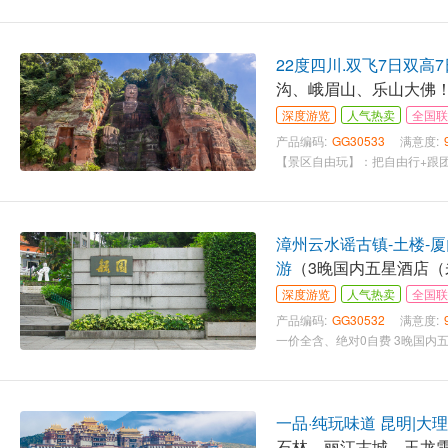
22度四川.双飞7日双高
沟、峨眉山、乐山大佛！，
深度游览
人气热卖
全国联
产品编码:
GG30533
满意度:
漳州云水谣古镇-土楼-
游
（3晚国内五星酒店（
深度游览
人气热卖
全国联
产品编码:
GG30532
满意度:
一品·纯玩味道
石林、丽江古城、玉龙