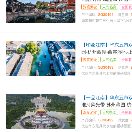
深度游览
人气热卖
全国联
产品编码:
GG30494
满意度:
【印象江南】华东五市双飞
园-杭州西湖-西溪湿地-
深度游览
人气热卖
全国联
产品编码:
GG30493
满意度:
【一品江南】华东五市双飞
淮河风光带-苏州藕园-杭
深度游览
人气热卖
全国联
产品编码:
GG30492
满意度: