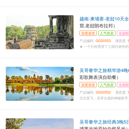
越南-柬埔寨-老挝10天
窟,老挝朗布拉邦）
深度游览
人气热卖
全国联
产品编码:
GG30553
满意度:
吴哥奢华之旅精华游4晚
彩歌舞表演自助餐）
深度游览
人气热卖
全国联
产品编码:
GG30552
满意度:
吴哥奢华之旅经典3晚5
埔寨当地原始自然风光