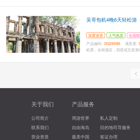
吴哥包机4晚6天轻松游
深度游览
人气热卖
全国联
产品编码:
GG29586
满意度:
机票，全程酒店，四星或五星酒
关于我们
产品服务
公司简介
周游世界
私人定制
联系我们
自由海岛
目的地司导服务
营业资质
最美中国
签证办理