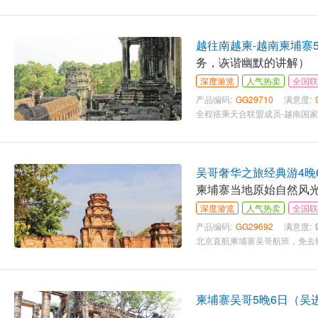
越往南越柬-越南柬埔寨5
务，诙谐幽默的讲解）
深度游览
人气热卖
全国联
产品编码:
GG29710
满意度:
吴哥奢华之旅经典游4晚
柬埔寨当地原始自然风
深度游览
人气热卖
全国联
产品编码:
GG29692
满意度:
柬埔寨吴哥5晚6日（吴