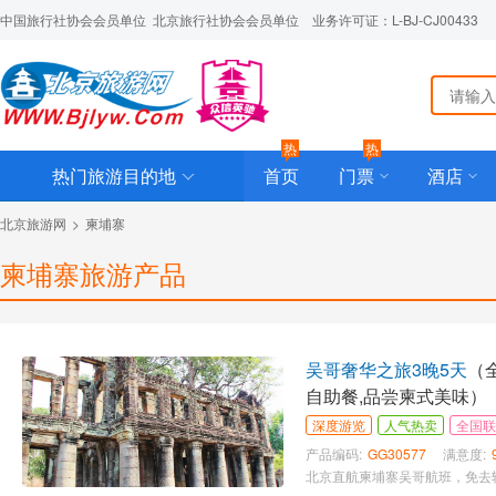
中国旅行社协会会员单位  北京旅行社协会会员单位    业务许可证：L-BJ-CJ00433
热
热
热门旅游目的地
首页
门票
酒店
北京旅游网
>
柬埔寨
柬埔寨旅游产品
吴哥奢华之旅3晚5天
（
自助餐,品尝柬式美味）
深度游览
人气热卖
全国联
产品编码:
GG30577
满意度: