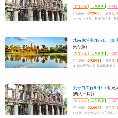
深度游览
人气热卖
全国联
产品编码:
GG29688
满意度:
越南柬埔寨7晚8日（胡
吴哥窟）
深度游览
人气热卖
全国联
产品编码:
GG29681
满意度:
吴哥自由行5日3
（有充
(两人一房)）
深度游览
人气热卖
全国联
产品编码:
GG29678
满意度: