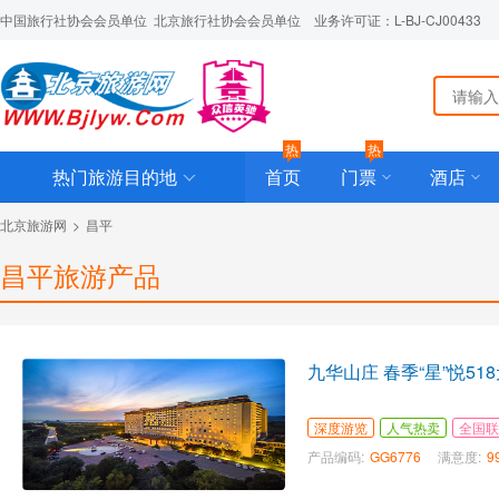
中国旅行社协会会员单位  北京旅行社协会会员单位    业务许可证：L-BJ-CJ00433
热
热
热门旅游目的地
首页
门票
酒店
北京旅游网
>
昌平
昌平旅游产品
九华山庄 春季“星
深度游览
人气热卖
全国联
产品编码:
GG6776
满意度:
9