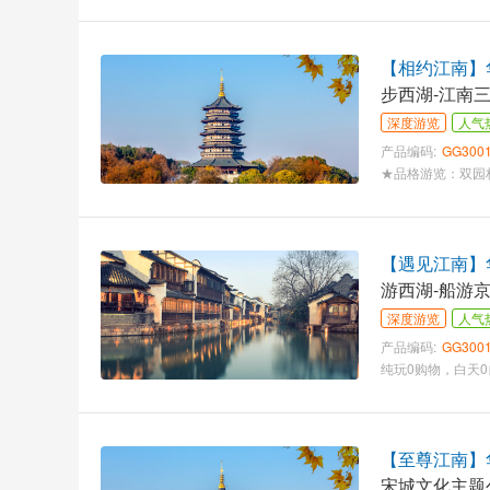
【相约江南】华
步西湖-江南
深度游览
人气
产品编码:
GG300
【遇见江南】华
游西湖-船游
深度游览
人气
产品编码:
GG300
【至尊江南】华
宋城文化主题