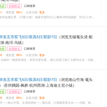
口碑推荐
热卖
全国联运
91
满意度:
99%
出发日期:
更多
重磅推出：南浔水乡特色婚礼秀-《浔爱江南》 独家升级50元/人餐南浔特色婚宴、50元/人特色自助餐、108元/人南京金陵16味 升级1晚宋城千古情主题酒店+1晚夜宿乌镇西栅外四星标准酒店+1晚五星酒店 白天0自费，回归最初心的旅行
东五市双飞5日/双高5日/双卧7日
（浏览无锡鼋头渚-船
湖-南浔-乌镇）
口碑推荐
热卖
全国联运
90
满意度:
99%
出发日期:
更多
全程四星酒店住宿+乌镇外一晚商务酒店，享受五星待遇； 精心安排江南三大精华水乡：乌镇西栅、南浔古镇、木渎水乡（送江南摇橹船），乌镇西栅确保游览5小时； 全程0购物，白天0自费。把时间留在景点，把景点留在美好的记忆中。。。。。。 全程特色餐：太湖三白宴、定制杭帮菜、美味苏帮菜； 夜宿乌镇：“乌镇-来过 就不曾走开。。。。。。”让脚步不再匆忙、行程不再走马观花，慢慢体验水乡晨昏之美； 华东精华景点一网打尽，王牌水乡西栅，让您一次嗨个够；
东五市双飞5日/双高5日/双卧7日
（浏览南山竹海-鼋头
）-苏州耦园-枫桥-杭州西湖-上海迪士尼小镇）
口碑推荐
热卖
全国联运
89
满意度:
99%
出发日期:
更多
品格游览：美丽氧吧——南山竹海，太湖佳绝处——鼋头渚，江南最美双水乡——乌镇、南浔， 苏州经典园林——耦园，人间天堂—杭州西湖，上海迪士尼小镇 品格美食：全程用餐为高标餐厅，20元/人餐标；更有“天目湖砂锅鱼头”宴； 品格住宿：全程豪华酒店（四星标准），南山竹海非周末非节假日升级微五星客栈