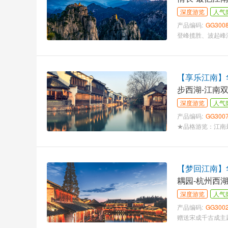
深度游览
人气
产品编码:
GG300
【享乐江南】
步西湖-江南
深度游览
人气
产品编码:
GG300
【梦回江南】华
耦园-杭州西
深度游览
人气
产品编码:
GG300
赠送宋成千古成主