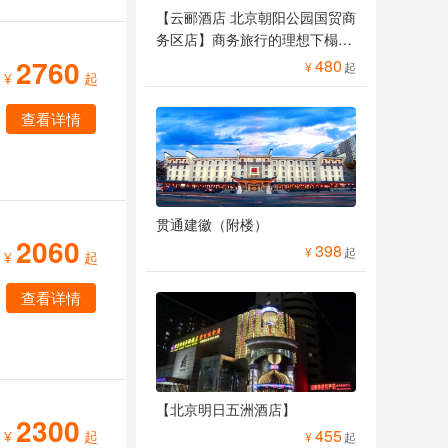
【云郦酒店 北京朝阳公园国贸商
务区店】商务旅行的理想下榻之
所
2760
480
¥
起
¥
起
查看详情
贯通建徽（附楼）
2060
398
¥
起
¥
起
查看详情
【北京明日五洲酒店】
2300
455
¥
起
¥
起