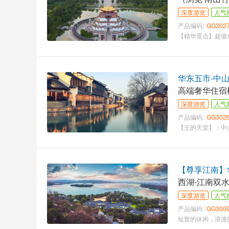
上海外滩）
深度游览
人气
产品编码:
GG302
华东五市-中山
高端奢华住宿
店）
深度游览
人气
产品编码:
GG302
【尊享江南】华
西湖-江南双
深度游览
人气
产品编码:
GG300
短暂的休闲，浪漫