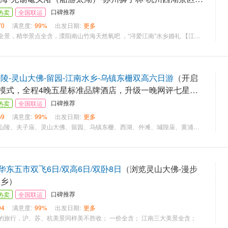
口碑推荐
热卖
全国联运
70
满意度:
99%
出发日期:
更多
【精华景点】超值全景，精华景点全含，溧阳南山竹海天然氧吧 ，“浔爱江南”水乡婚礼 【江南美食】品味舌尖上的江南，一次难忘的美食之旅，安排华东各地最具代表性的饮食； 【舒适住宿】全程四星高级酒店标准间，经济舒适，升级一晚南山竹海客栈。 【专职导游】导游五心服务，热心、爱心、专心、细心、耐心 【美景升级】为了满足部分游客的需求，我们特设置了升级景点！ 全程有三次推荐自费项目，安排在夜景自由活动期间，游客可自愿选择参加。
陵-灵山大佛-留园-江南水乡-乌镇东栅双高六日游
（开启
模式，全程4晚五星标准品牌酒店，升级一晚网评七星酒
口碑推荐
热卖
全国联运
69
满意度:
99%
出发日期:
更多
【王的天堂】：中山陵、夫子庙、灵山大佛、留园、乌镇东栅、西湖、外滩、城隍庙、黄浦江横渡 【王的夜宴】：赠送上海环球金融中心、苏州七里山塘街夜游、杭州宋城+宋城千古情大型歌舞演出秀 【王的寝殿】：开启高端奢华住宿模式，全程4晚五星标准品牌酒店，升级一晚网评七星酒店 【王的御宴】：全程自助早餐高达198元/人，正餐尝遍江南特色风味，餐标高达600元/桌。 【王的承诺】：全程不推任何自费项目，如推自费赔偿2000元/人。
东五市双飞6日/双高6日/双卧8日
（浏览灵山大佛-漫步
水乡）
口碑推荐
热卖
全国联运
94
满意度:
99%
出发日期:
更多
的旅行，沪、苏、杭美景同样美不胜收； 一价全含； 江南三大美景全含；