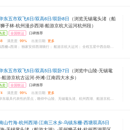
东五市双飞6日/双高6日/双卧8日
（浏览无锡鼋头渚（船
州狮子林-杭州漫步西湖-船游京杭大运河杭州段）
口碑推荐
热卖
全国联运
88
满意度:
99%
出发日期:
更多
深度游“双西”：乌镇西栅+西湖； 独家安排西湖骑行； 船游京杭大运河； 全程五星中西自助早餐； 升级一晚五星希尔顿酒店；
东五市双飞5日/双高5日/双卧7日
（浏览中山陵-无锡鼋
湖-船游京杭古运河-外滩-江南四大水乡）
口碑推荐
热卖
全国联运
74
满意度:
99%
出发日期:
更多
【精华景点】优选华东最具代表性的景点，瞻仰中山陵、无锡鼋头渚、杭州西湖、船游京杭古运河、苏州穹窿山 、江南四水乡——甪直、南浔、乌镇、周庄 【江南美食】品味舌尖上的江南，一次难忘的美食之旅，安排华东各地最具代表性的饮食，供4早5正，正餐餐标20元/人餐，10人1桌，8菜1汤 【舒适住宿】全程安排四星标准酒店入住，舒适睡眠。另外特别升级两晚特色酒店——太湖之滨怀南山庄，苏州温泉度假酒店； 【专职导游】导游五星服务，热心、爱心、专心、细心、耐心 【美景升级】为了满足部分游客的需求，我们特设置了升级景点！ 【纯玩无购物】全程不进店，游遍华东精华景点；
南山竹海-杭州西湖-江南三水乡-乌镇东栅-西塘双高5日
竹海-无锡鼋头渚（船游太湖）-苏州狮子林-杭州西湖景区-