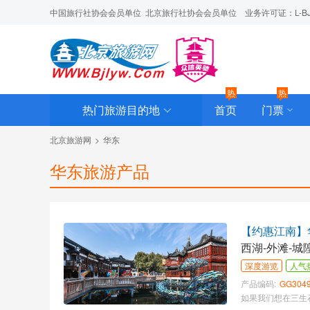
中国旅行社协会会员单位  北京旅行社协会会员单位    业务许可证：L-BJ-C
热
热
热门旅游目的地
首页
门票
北京旅游网
>
华东
华东旅游产品
【约惠江南】华
西湖-外滩-城
深度游览
人气
产品编码:
GG304