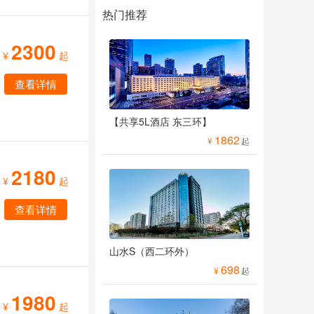
热门推荐
2300
¥
起
查看详情
【共享5L酒店 东三环】
1862
¥
起
2180
¥
起
查看详情
山水S（西二环外）
698
¥
起
1980
¥
起