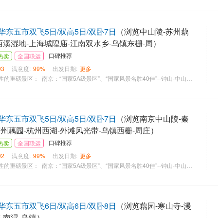
东五市双飞5日/双高5日/双卧7日
（浏览中山陵-苏州藕
西溪湿地-上海城隍庙-江南双水乡-乌镇东栅-周）
口碑推荐
热卖
全国联运
93
满意度:
99%
出发日期:
更多
优选华东最具代表性的重磅景区： 南京：“国家5A级景区”、“国家风景名胜40佳”--钟山-中山陵风景区+秦淮河风光带。 无锡：“国家4A级景区”—锡惠风景名胜区、惠山古镇（世遗预备名录）。 苏州：“原汁原味老苏州”—平江路（古街）+藕园（古园）+苏州评弹（古戏曲）+周庄（古镇） 水乡：“国家5A级景区”—周庄古镇+乌镇东栅。 杭州：“国家5A级景区”、“世界文化遗产”--西湖风景区； 上海：“老上海”--外滩，“新上海”--浦东陆家嘴CBD； 特别推荐：智慧圣山，心灵家园——牛首山； 舌尖上的江南-- 一次难忘的美食之旅 含4早4正，正餐20元/人标准，酒店含自助早，正餐为江南各地特色美食； 酒店是旅途中不可或缺的重要体验 全程安排入住四星/四钻级酒店，舒适住宿，优质睡眠。（入住2晚水乡景区外特色客栈） 赠送升级一晚五星/五钻级酒店，奢华温馨，一夜好梦； 五心服务----热心、爱心、专心、细心、耐心 导游服务：安排二年以上带团经验的专职导游员全程服务（接送站除外）。 快乐旅行、快乐购物 全程安排三个旅游商品参观：【蒂泰尼地矿展馆】、【上海天脉珍宝馆】、【上海东盟泰国城】 以上商品城均获得政府牌证的正规场馆，商品正宗，绝无强制购物，游客自愿消费。
东五市双飞5日/双高5日/双卧7日
（浏览南京中山陵-秦
州藕园-杭州西湖-外滩风光带-乌镇西栅-周庄）
口碑推荐
热卖
全国联运
92
满意度:
99%
出发日期:
更多
优选华东最具代表性的重磅景区： 南京：“国家5A级景区”、“国家风景名胜40佳”--钟山-中山陵风景区+秦淮河风光带。 无锡：“国家4A级景区”—锡惠风景名胜区、惠山古镇（世遗预备名录）。 苏州：“原汁原味老苏州”—平江路（古街）+藕园（古园）+苏州评弹（古戏曲）+周庄（古镇） 水乡：“国家5A级景区”—周庄古镇+乌镇西栅； 杭州：“国家5A级景区”、“世界文化遗产”--西湖风景区； 上海：“老上海”--外滩，“新上海”--浦东陆家嘴CBD； 特别推荐：智慧圣山，心灵家园——牛首山； 舌尖上的江南-- 一次难忘的美食之旅 含4早4正，正餐30元/人标准，酒店含自助早，正餐为江南各地特色美食； 酒店是旅途中不可或缺的重要体验 全程安排入住五星/五钻级酒店，奢华温馨，一夜好梦； 特别安排2晚水乡景区高级民宿客栈，其中1晚安排乌镇景区内客栈； 五心服务----热心、爱心、专心、细心、耐心 导游服务：安排二年以上带团经验的专职导游员全程服务（接送站除外）。 快乐旅行、快乐购物 全程安排三个旅游商品参观：【蒂泰尼地矿展馆】、【上海天脉珍宝馆】、【上海东盟泰国城】 以上商品城均获得政府牌证的正规场馆，商品正宗，绝无强制购物，游客自愿消费。
东五市双飞6日/双高6日/双卧8日
（浏览藕园-寒山寺-漫
-南浔-乌镇）