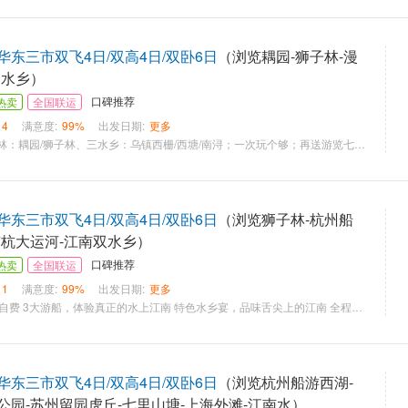
东三市双飞4日/双高4日/双卧6日
（浏览耦园-狮子林-漫
三水乡）
口碑推荐
热卖
全国联运
14
满意度:
99%
出发日期:
更多
★品格游览：双园林：耦园/狮子林、三水乡：乌镇西栅/西塘/南浔；一次玩个够；再送游览七宝古镇 ★西栅夜景尽情玩到“嗨” ★品格住宿：四星酒店+升级两晚五星级酒店，全程豪华酒店自助早，至尊的享受 ★品格餐饮，品尝各地特色菜肴，体会舌尖上的美食 ★品格服务：赠送宋城主题公园门票 ★赠送独家定制精美平安祈福吊坠
东三市双飞4日/双高4日/双卧6日
（浏览狮子林-杭州船
京杭大运河-江南双水乡）
口碑推荐
热卖
全国联运
11
满意度:
99%
出发日期:
更多
纯玩0购物，白天0自费 3大游船，体验真正的水上江南 特色水乡宴，品味舌尖上的江南 全程准五挂四住宿，特别安排一晚：乌镇西栅内特色客栈
东三市双飞4日/双高4日/双卧6日
（浏览杭州船游西湖-
公园-苏州留园虎丘-七里山塘-上海外滩-江南水）