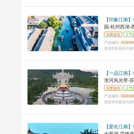
【印象江南】华
园-杭州西湖-
深度游览
人气
产品编码:
GG304
【一品江南】华
淮河风光带-苏
深度游览
人气
产品编码:
GG304
【爱在江南】华
步西湖-雷峰塔