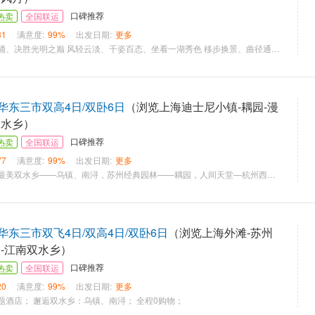
口碑推荐
热卖
全国联运
81
满意度:
99%
出发日期:
更多
登峰揽胜、波起峰涌、决胜光明之巅 风轻云淡、千姿百态、坐看一湖秀色 移步换景、曲径通幽、悠然隐居闹市 风云变幻、灯火璀璨、笑傲东方不败 小桥流水、粉墙黛瓦、行走水墨江湖
华东三市双高4日/双卧6日
（浏览上海迪士尼小镇-耦园-漫
双水乡）
口碑推荐
热卖
全国联运
77
满意度:
99%
出发日期:
更多
★品格游览：江南最美双水乡——乌镇、南浔，苏州经典园林——耦园，人间天堂—杭州西湖，迪士尼小镇 ★品格美食：全程用餐为高标餐厅，20元/人餐标 ★品格住宿：全程四星标准酒店含自助早餐 ★品格服务：纯玩全程无购物店
东三市双飞4日/双高4日/双卧6日
（浏览上海外滩-苏州
湖-江南双水乡）
口碑推荐
热卖
全国联运
20
满意度:
99%
出发日期:
更多
题酒店； 邂逅双水乡：乌镇、南浔； 全程0购物；