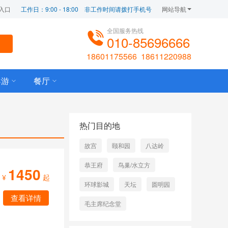
入口
工作日：9:00 - 18:00    非工作时间请拨打手机号
网站导航
全国服务热线
010-85696666
18601175566
18611220988
导游
餐厅
热门目的地
故宫
颐和园
八达岭
恭王府
鸟巢/水立方
1450
¥
起
环球影城
天坛
圆明园
查看详情
毛主席纪念堂