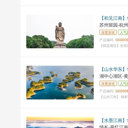
【初见江南】华
苏州留园-杭
深度游览
人气
产品编码:
GG300
【山水华东】华
湖中心湖区-
深度游览
人气
产品编码:
GG300
【水墨江南】
情长-最忆江