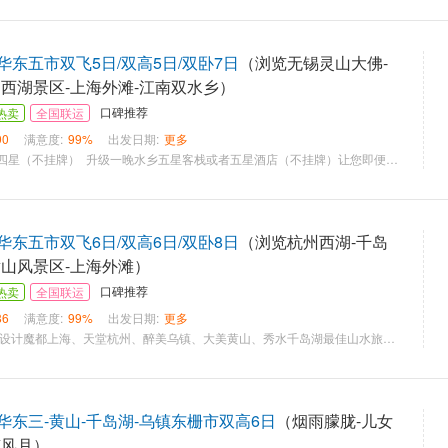
东五市双飞5日/双高5日/双卧7日
（浏览无锡灵山大佛-
州西湖景区-上海外滩-江南双水乡）
口碑推荐
热卖
全国联运
90
满意度:
99%
出发日期:
更多
【精选酒店】全程四星（不挂牌） 升级一晚水乡五星客栈或者五星酒店（不挂牌）让您即便在旅途中也拥有舒适的休息空间 【至美风景】江南精华景点一个都不少，让您一次出行便能饱览江南精华之美 双水乡：中国最后的枕水人家——乌镇、南浔 独家赠送--世界8大奇迹-金陵大报恩寺 民国文化-中山陵 无锡第一胜境-灵山胜境 中国四大名园-留园 苏州-七里山塘（含船） 江南二大老街-秦淮夫子庙商业街+上海城隍庙老街 江南三大赏花圣地—杭州西湖太子湾赏花 中国最浪漫的爱情之湖—西湖风景区 【一价全含 三大夜景】——南浔水乡夜景+杭州宋城夜景含千古情表演+上海登环球金融中心、外滩夜景 【舌尖江南】特色餐50元/人/顿 南京金陵民国宴 无锡太湖三白宴 杭州万亩茶田-御茶宴 乌镇水乡特色宴 【品质承诺】全程一价全含、不推任何自费、发现推自费、罚款5000元/人(景区交通除外)
东五市双飞6日/双高6日/双卧8日
（浏览杭州西湖-千岛
黄山风景区-上海外滩）
口碑推荐
热卖
全国联运
86
满意度:
99%
出发日期:
更多
【山水江南】 独家设计魔都上海、天堂杭州、醉美乌镇、大美黄山、秀水千岛湖最佳山水旅游线路。 【秀水天下】 乘船游览中心湖区，体验“千岛碧水画中游”。秀美千岛湖，美拍胜地—水秀天蓝，海阔天空，直击你的心灵，纯粹而干净！ 【大美黄山】 登黄山天下无山，天下名山中的极品，磅礴的日出、华丽的晚霞、壮观的云海、奇异的佛光，不经意间，这些奇观异景就可能出现在您眼前，带给您无与伦比的感受。 【柔情乌镇】 走进乌镇，白墙、黛瓦、小桥、流水，携带着中国水墨画的气息扑面而来，雕梁、画栋、石巷老屋，见证着历史沧桑的风情画卷映入眼帘。 【漫步西湖】 漫品西湖，观三潭印月，断桥，漫步苏堤，览花港观鱼，品意杭州的生活，品味杭州的特色。 【升级酒店】 酒店是旅途中不可或缺的重要体验，免费升级杭州一晚挂四或准五星酒店+黄山1晚五星酒店。 【江南美食】 舌尖上的江南，一次难忘的美食之旅，安排华东各地最具代表性的饮食，全程含5早6正。 【专职导游】 安排二年以上带团经验的专职导游全程服务（接送站除外）。 【门票全含】 白天门票全含，无强制自费景点，一价到底！ 【真正纯玩】 快乐旅行、纯玩无购物。保证充足的游览时间。 【贴心服务】 为避免各地游客存在语言饮食等方面的差异，此团仅安排北方游客走行程，舒心尽享一路美景！
华东三-黄山-千岛湖-乌镇东栅市双高6日
（烟雨朦胧-儿女
南风月）