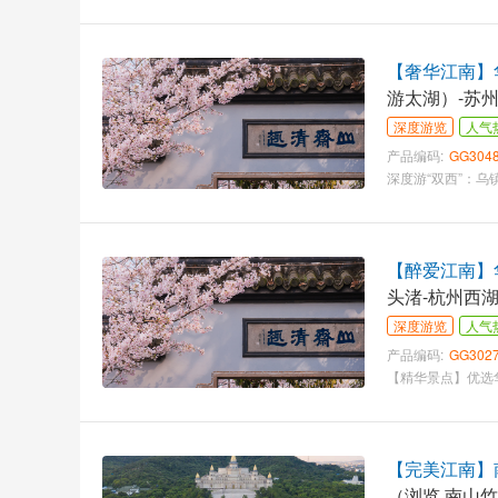
【奢华江南】华
游太湖）-苏
深度游览
人气
产品编码:
GG304
【醉爱江南】华
头渚-杭州西
深度游览
人气
产品编码:
GG302
【完美江南】
（浏览 南山