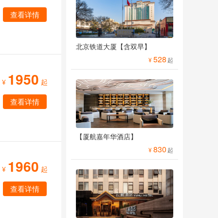
查看详情
北京铁道大厦【含双早】
528
¥
起
1950
¥
起
查看详情
【厦航嘉年华酒店】
830
¥
起
1960
¥
起
查看详情