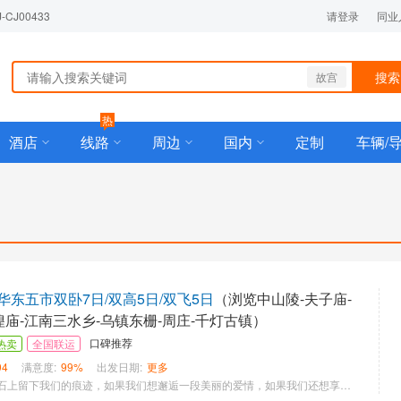
J00433
请登录
同业
搜索
故宫
热
酒店
线路
周边
国内
定制
车辆/
东五市双卧7日/双高5日/双飞5日
（浏览中山陵-夫子庙-
隍庙-江南三水乡-乌镇东栅-周庄-千灯古镇）
口碑推荐
热卖
全国联运
94
满意度:
99%
出发日期:
更多
如果我们想在三生石上留下我们的痕迹，如果我们想邂逅一段美丽的爱情，如果我们还想享受西湖美景的同时接受最尊贵的服务，那么来邂逅西塘吧！ ★ 苏州经典名胜——周庄，洗去日间的喧嚣与繁华，那时的周庄呈现给你的是古朴、真实的美；不但有沈厅、张厅、迷楼、叶楚伧故居、澄虚道院、全福寺等历史文化，还有双桥、富安桥等桥街相连、小桥流水。 ★中国最精彩大水乡：最美西栅，来过未曾离开！迷人西塘，邂逅最美江南！