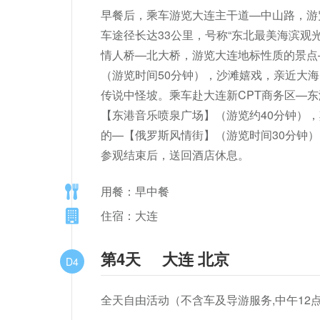
早餐后，乘车游览大连主干道—中山路，游
车途径长达33公里，号称“东北最美海滨
情人桥—北大桥，游览大连地标性质的景点
（游览时间50分钟），沙滩嬉戏，亲近大海
传说中怪坡。乘车赴大连新CPT商务区—东
【东港音乐喷泉广场】（游览约40分钟），
的—【俄罗斯风情街】（游览时间30分钟
参观结束后，送回酒店休息。
用餐：早中餐
住宿：大连
第4天
大连 北京
D4
全天自由活动（不含车及导游服务,中午12点之