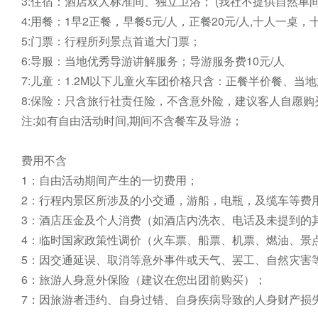
3:住宿：酒店双人标准间、独立卫浴； (我社不提供自然单
4:用餐：1早2正餐，早餐5元/人，正餐20元/人,十人一桌，十菜
5:门票：行程所列景点首道大门票；

6:导服：当地优秀导游讲解服务；导游服务费10元/人

7:儿童：1.2M以下儿童火车团价格只含：正餐半价餐、当
8:保险：只含旅行社责任险，不含意外险，建议客人自愿购
注:如有自由活动时间,期间不含餐车及导游；

费用不含

1：自由活动期间产生的一切费用；

2：行程内景区所涉及的小交通，游船，电瓶，及缆车等费用
3：酒店压金及个人消费（如酒店内洗衣、电话及未提到的其
4：临时国家政策性调价（火车票、船票、机票、燃油、景点
5：因交通延误、取消等意外事件或天气、罢工、自然灾害等
6：旅游人身意外保险（建议在您出团前购买）；

7：因旅游者违约、自身过错、自身疾病导致的人身财产损失