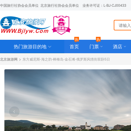
中国旅行社协会会员单位  北京旅行社协会会员单位    业务许可证：L-BJ-CJ00433
热
热
热门旅游目的地
首页
门票
酒店
北京旅游网
>
东方威尼斯-海之韵-棒棰岛-金石滩-俄罗斯风情街双卧5日