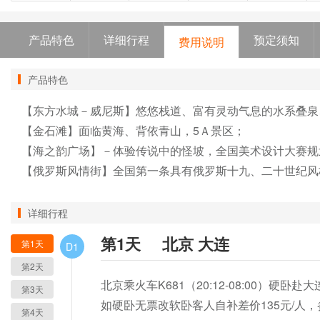
产品特色
详细行程
预定须知
费用说明
产品特色
【东方水城－威尼斯】悠悠栈道、富有灵动气息的水系叠泉
【金石滩】面临黄海、背依青山，5Ａ景区；

【海之韵广场】－体验传说中的怪坡，全国美术设计大赛规
【俄罗斯风情街】全国第一条具有俄罗斯十九、二十世纪风
详细行程
第1天
北京 大连
第1天
D1
第2天
北京乘火车K681（20:12-08:00）硬卧赴大
第3天
如硬卧无票改软卧客人自补差价135元/人，参考车
第4天