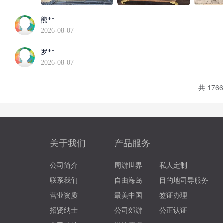
熊**
2026-08-07
罗**
2026-08-07
共 176
关于我们
产品服务
公司简介
周游世界
私人定制
联系我们
自由海岛
目的地司导服务
营业资质
最美中国
签证办理
招贤纳士
公司郊游
公正认证