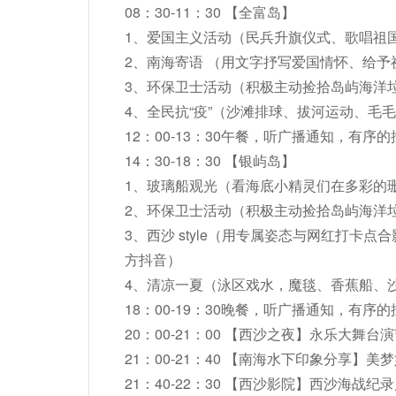
08：30-11：30 【全富岛】

1、爱国主义活动（民兵升旗仪式、歌唱祖国
2、南海寄语 （用文字抒写爱国情怀、给予祝
3、环保卫士活动（积极主动捡拾岛屿海洋垃
4、全民抗“疫”（沙滩排球、拔河运动、毛毛
12：00-13：30午餐，听广播通知，有序的
14：30-18：30 【银屿岛】

1、玻璃船观光（看海底小精灵们在多彩的珊
2、环保卫士活动（积极主动捡拾岛屿海洋垃
3、西沙 style（用专属姿态与网红打
方抖音）

4、清凉一夏（泳区戏水，魔毯、香蕉船、沙
18：00-19：30晚餐，听广播通知，有序的
20：00-21：00 【西沙之夜】永乐大舞台演
21：00-21：40 【南海水下印象分享】
21：40-22：30 【西沙影院】西沙海战纪