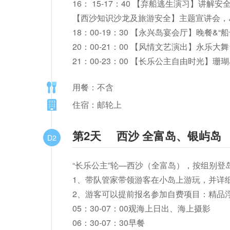
16： 15-17：40 【弃船逃生演习】讲解
【西沙知识沙龙及旅游安全】主题宣讲会，
18：00-19：30 【永兴岛宴会厅】晚餐&“船
20：00-21：00 【风情文艺演出】永乐大
21：00-23：00 【长乐公主自由时
用餐：不含
住宿：邮轮上
第2天
西沙 全富岛、银屿岛
D2
“长乐公主”轮—西沙（全富岛），按组别登岛
1、带队管家带领游客在小岛上游玩，并详细
2、游客可以提前报名参加自费项目：精品浮
05：30-07：00观海上日出、海上摄影

06：30-07：30早餐
