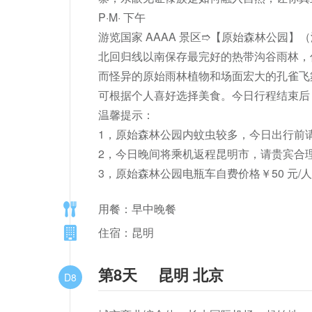
P·M· 下午

游览国家 AAAA 景区➱【原始森林公园】
北回归线以南保存最完好的热带沟谷雨林，你
而怪异的原始雨林植物和场面宏大的孔雀飞
可根据个人喜好选择美食。今日行程结束后
温馨提示：

1，原始森林公园内蚊虫较多，今日出行前请
2，今日晚间将乘机返程昆明市，请贵宾合
3，原始森林公园电瓶车自费价格￥50 元/人
用餐：早中晚餐
住宿：昆明
第8天
昆明 北京
D8