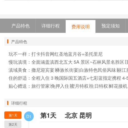
产品特色
详细行程
预定须知
费用说明
产品特色
玩不一样：打卡抖音网红圣地蓝月谷+圣托里尼

慢玩滇境：全面涵盖滇西北五大 5A 景区~石林风景名胜区∣玉
滇域美食：撒尼迎宾宴∣彝族长街宴|白族特色民俗风味∣丽江腊
住的舒适：全程入住 3 晚国际国五酒店+七彩蓝指定携程 4-5
贴心赠送：旅行管家∣免押入住∣蜜月特权∣生日特权∣鲜花接机
详细行程
第1天
北京 昆明
第1天
D1
第2天