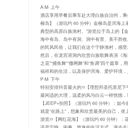
A·M· 上午

酒店享用早餐后乘车赴大理白族自治州，乘坐
梭岛】（游玩约 60 分钟）金梭岛是洱海
典型的高原白族渔村。”游览位于岛上的【
海中有岛、岛中有洞、洞中有景、美不胜收
的民风民俗，让我们在这个宁静渔村，感受
然后，在龙宫溶洞内欣赏白族歌舞表演《海
之花”“捕鱼舞”“撒网舞”和“鱼调”四个篇
福祥和的生活，以及保护洱海、爱护环境，
P·M· 下午

特别安排抖音最火的➱【理想邦圣托里尼下午
最闲适的大理，温柔的风与白云一样恍惚，
【JEEP+拍照】（游玩约 60 分钟）：
就是“在路上”，想象和欣赏最美的自己，坐上
游览➱【网红花海】（游玩约 60 分钟）
语是宁静、闲趣、悠逸的生活方式。漫步走