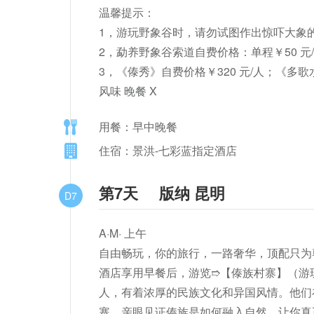
温馨提示：

1，游玩野象谷时，请勿试图作出惊吓大象
2，勐养野象谷索道自费价格：单程￥50 元/人
3，《傣秀》自费价格￥320 元/人；《多
风味 晚餐 X
用餐：早中晚餐
住宿：景洪-七彩蓝指定酒店
第7天
版纳 昆明
D7
A·M· 上午

自由畅玩，你的旅行，一路奢华，顶配只为尊
酒店享用早餐后，游览➱【傣族村寨】（游玩约
人，有着浓厚的民族文化和异国风情。他们
寨，亲眼见证傣族是如何融入自然，让你真