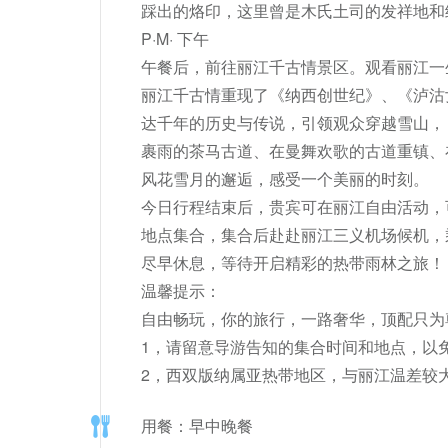
踩出的烙印，这里曾是木氏土司的发祥地和
P·M· 下午

午餐后，前往丽江千古情景区。观看丽江一生
丽江千古情重现了《纳西创世纪》、《泸沽
达千年的历史与传说，引领观众穿越雪山，
裹雨的茶马古道、在曼舞欢歌的古道重镇、
风花雪月的邂逅，感受一个美丽的时刻。

今日行程结束后，贵宾可在丽江自由活动，
地点集合，集合后赴赴丽江三义机场候机，
尽早休息，等待开启精彩的热带雨林之旅！

温馨提示：

自由畅玩，你的旅行，一路奢华，顶配只为尊
1，请留意导游告知的集合时间和地点，以免
2，西双版纳属亚热带地区，与丽江温差较大
用餐：早中晚餐