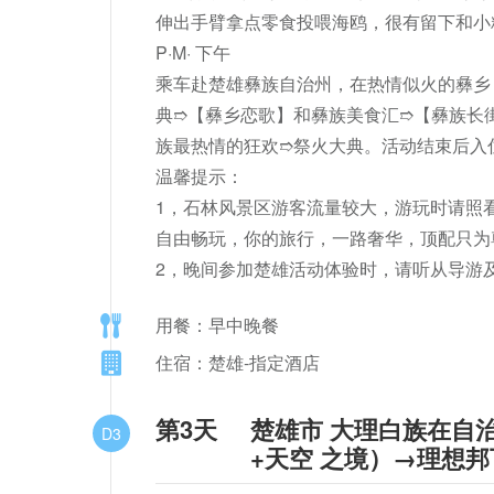
伸出手臂拿点零食投喂海鸥，很有留下和小
P·M· 下午

乘车赴楚雄彝族自治州，在热情似火的彝乡
典➱【彝乡恋歌】和彝族美食汇➱【彝族长街
族最热情的狂欢➱祭火大典。活动结束后入
温馨提示：

1，石林风景区游客流量较大，游玩时请照
自由畅玩，你的旅行，一路奢华，顶配只为尊
2，晚间参加楚雄活动体验时，请听从导游及
用餐：早中晚餐
住宿：楚雄-指定酒店
第3天
楚雄市 大理白族在自
D3
+天空 之境）→理想