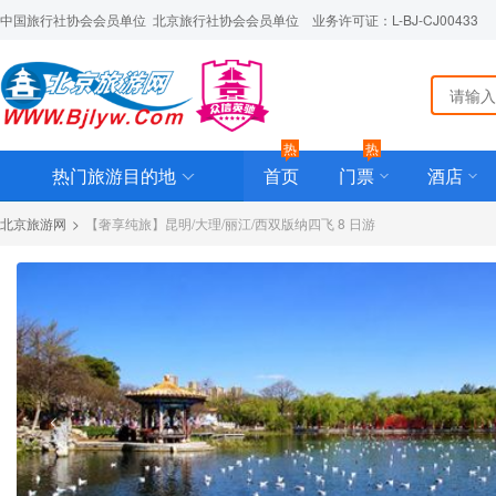
中国旅行社协会会员单位  北京旅行社协会会员单位    业务许可证：L-BJ-CJ00433
热
热
热门旅游目的地
首页
门票
酒店
北京旅游网
>
【奢享纯旅】昆明/大理/丽江/西双版纳四飞 8 日游