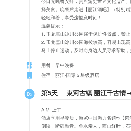
今日无晚餐安排，贵宾游览世界文化遗产、国家
择美食。晚餐后走进【丽江酒吧】（特别赠
轻轻和着，享受这惬意时刻！

温馨提示：

1. 玉龙雪山冰川公园属于保护性景点，禁
2. 玉龙雪山冰川公园海拔较高，容易出现
马上停止运动，及时向身边人员寻求帮助，并
用餐：早中晚餐
住宿：丽江-国际 5 星级酒店
第5天
束河古镇 丽江千古情
D5
A·M· 上午

酒店享用早餐后，游览中国魅力名镇➱【束河古
倒映，断碑敲音。鱼水亲人，西山红叶，石