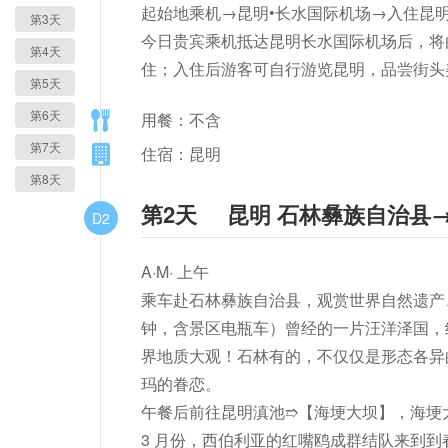
起始地乘机→昆明•长水国际机场→入住昆明
第3天
今日贵宾乘机抵达昆明长水国际机场后，将
第4天
住；入住后游客可自行游览昆明，品尝街头
第5天
第6天
用餐：不含
第7天
住宿：昆明
第8天
第2天
昆明 石林彝族自治县
D2
A·M· 上午

乘车赴石林彝族自治县，观赏世界自然遗产、国家
钟，含景区电瓶车）曾经的一片汪洋泽国，
界地质大观！石林有的，不仅仅是形态各异
玛的眷恋。

午餐后前往昆明滇池➱【海埂大坝】，海埂大
3 月份，西伯利亚的红嘴鸥成群结队来到到