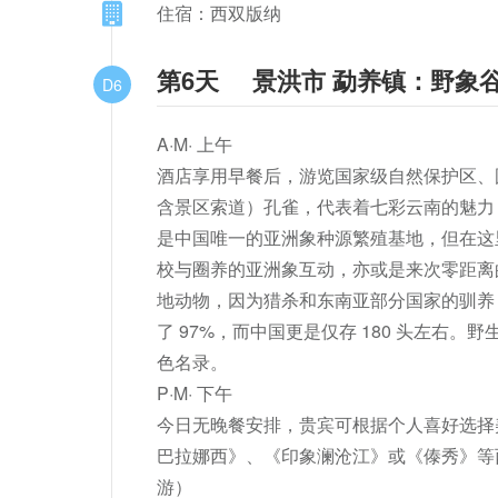
住宿：西双版纳
第6天
景洪市 勐养镇：野象
D6
A·M· 上午

酒店享用早餐后，游览国家级自然保护区、国家 
含景区索道）孔雀，代表着七彩云南的魅力
是中国唯一的亚洲象种源繁殖基地，但在这
校与圈养的亚洲象互动，亦或是来次零距离
地动物，因为猎杀和东南亚部分国家的驯养，导
了 97%，而中国更是仅存 180 头左右。野
色名录。

P·M· 下午

今日无晚餐安排，贵宾可根据个人喜好选择
巴拉娜西》、《印象澜沧江》或《傣秀》等
游）
