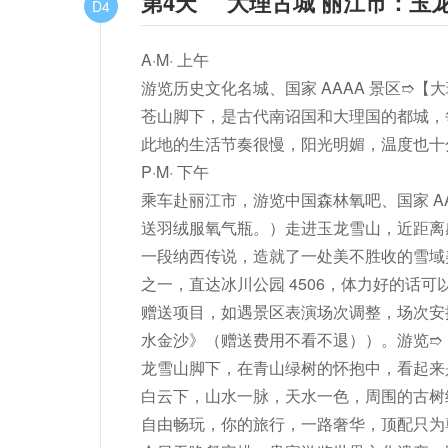
第4天
大理古城 丽江市：玉
D4
A·M· 上午

游览历史文化名城、国家 AAAA 景区➱【大
苍山脚下，是古代南诏国和大理国的都城，
此地的生活节奏很慢，阳光明媚，温度也十
P·M· 下午

乘车赴丽江市，游览中国森林氧吧、国家 AAA
送羽绒服氧气瓶。）走进玉龙雪山，近距离
一段纳西传说，造就了一处美不胜收的雪域
之一，直达冰川公园 4506，体力好的话可以
赠送项目，如遇景区表演场次调整，场次安
水金沙》（赠送费用不看不退））。游览➱
龙雪山脚下，在青山绿树的怀抱中，看起来
白云下，山水一脉，天水一色，周围的古树
自由畅玩，你的旅行，一路奢华，顶配只为尊