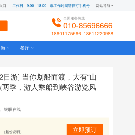
入口
工作日：9:00 - 18:00    非工作时间请拨打手机号
网站导航
全国服务热线
010-85696666
18601175566
18611220988
导游
餐厅
2日游] 当你划船而渡，大有“山
秋两季，游人乘船到峡谷游览风
宝、银联在线
立即预订
（起价说明）