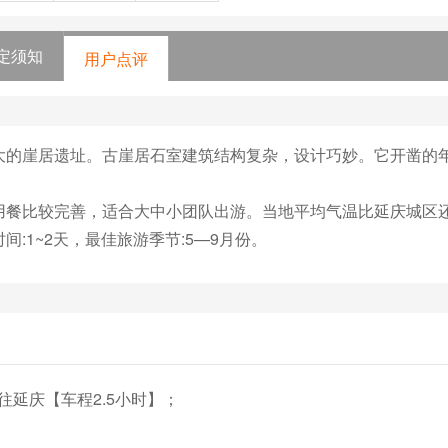
定须知
用户点评
大的崖居遗址。古崖居石室建筑结构复杂，设计巧妙。它开凿的
用餐比较完善，适合大中小团队出游。当地平均气温比延庆城区还
:1~2天，最佳旅游季节:5—9月份。
往延庆【车程2.5小时】；
