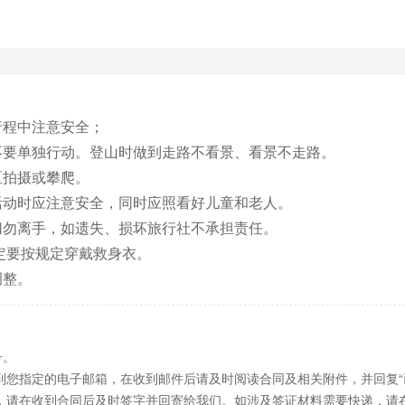
程中注意安全；

不要单独行动。登山时做到走路不看景、看景不走路。

拍摄或攀爬。

活动时应注意安全，同时应照看好儿童和老人。

切勿离手，如遗失、损坏旅行社不承担责任。

定要按规定穿戴救身衣。

调整。
号。
到您指定的电子邮箱，在收到邮件后请及时阅读合同及相关附件，并回复“
，请在收到合同后及时签字并回寄给我们。如涉及签证材料需要快递，请