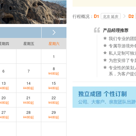
行程概况：
D1
D2
北京 延庆
产品经理推荐
我们专业的团
星期四
星期五
星期六
专属导游境外
私人定制可独
1
为您安排了专
专业性的策划
8
6
7
系，为客户提
¥480起
13
14
15
¥480起
¥480起
¥480起
20
21
22
¥480起
¥480起
¥480起
27
28
29
¥480起
¥480起
¥480起