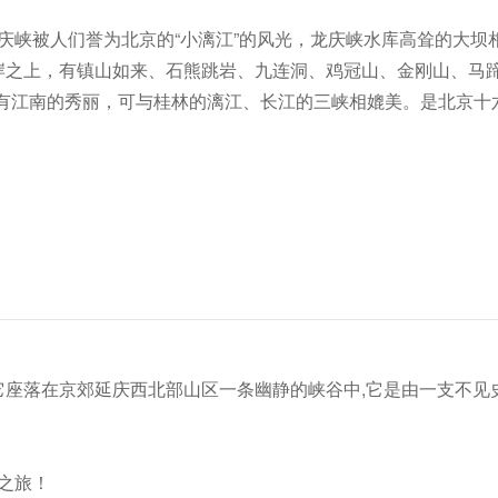
京龙庆峡被人们誉为北京的“小漓江”的风光，龙庆峡水库高耸的大
岸之上，有镇山如来、石熊跳岩、九连洞、鸡冠山、金刚山、马蹄
有江南的秀丽，可与桂林的漓江、长江的三峡相媲美。是北京十六
游览，它座落在京郊延庆西北部山区一条幽静的峡谷中,它是由一支
乐之旅！