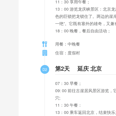
11：30 享用午餐；

13：00 游览龙庆峡景区：北
色的巨锁把龙锁住了。两边的崖
一绝”。它既有塞外的雄奇，又兼
18：00 晚餐，餐后自由活动；
用餐：中晚餐
住宿：度假村
第2天
延庆 北京
D2
07：30 早餐；

09: 00 前往古崖居风景区
穴;

11：30 午餐：

13：00 乘车返回北京，结束快