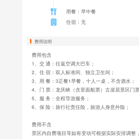
用餐：早中餐
住宿：无
费用说明
费用包含

1、交 通：往返空调大巴车；

2、住 宿：双人标准间、独立卫生间；

3、用 餐：3正餐1早餐，十人一桌，不含酒水；

4、门 票：龙庆峡（含里面船票）古崖居景区门票
5、服 务：全程导游服务；

6、保 险：旅行社责任险，旅游人身意外险；

费用不含

景区内自费项目等如有变动可根据实际安排调整，