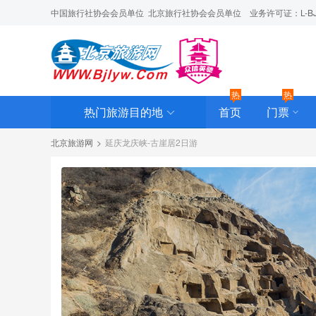
中国旅行社协会会员单位  北京旅行社协会会员单位    业务许可证：L-BJ-C
热
热
热门旅游目的地
首页
门票
北京旅游网
>
延庆龙庆峡-古崖居2日游