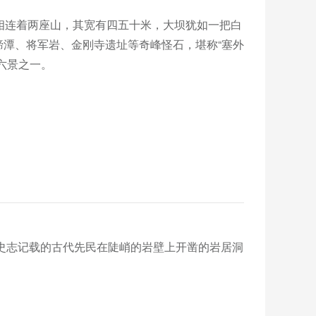
坝相连着两座山，其宽有四五十米，大坝犹如一把白
潭、将军岩、金刚寺遗址等奇峰怪石，堪称“塞外
景之一。

不见史志记载的古代先民在陡峭的岩壁上开凿的岩居洞