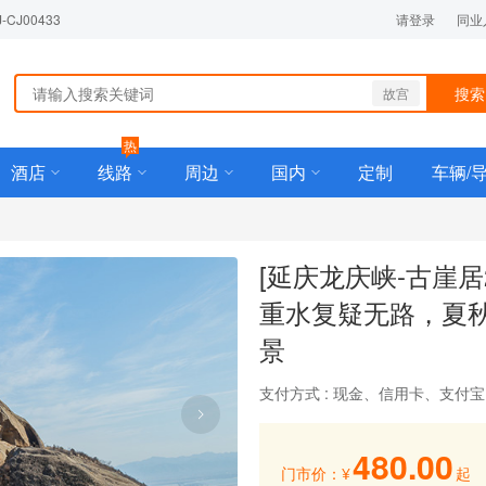
J00433
请登录
同业
搜索
故宫
热
酒店
线路
周边
国内
定制
车辆/
[延庆龙庆峡-古崖居
重水复疑无路，夏
景
支付方式 : 现金、信用卡、支付
480.00
门市价：
¥
起