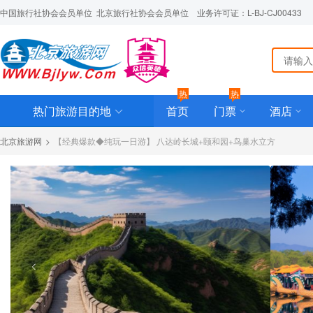
中国旅行社协会会员单位  北京旅行社协会会员单位    业务许可证：L-BJ-CJ00433
热
热
热门旅游目的地
首页
门票
酒店
北京旅游网
>
【经典爆款◆纯玩一日游】 八达岭长城+颐和园+鸟巢水立方