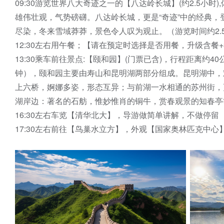
09:30游览世界八大奇迹之一的【八达岭长城】(约2.5
雄伟壮观，气势磅礴。八达岭长城，更是“奇迹”中的经典
尽染，冬来雪域莽莽，景色令人叹为观止。（游览时间约2.
12:30左右用午餐；【请在预定时选择是否用餐，升级含餐
13:30乘车前往景点:【颐和园】(门票已含)，行程距离约
钟），颐和园主要由寿山和昆明湖两部分组成。昆明湖中，
上六桥，婀娜多姿，形态互异；与前湖一水相通的苏州街，
湖岸边：著名的石舫，惟妙惟肖的铜牛，赏春观景的知春亭
16:30左右车览【清华北大】，导游做简单讲解，不做停留
17:30左右前往【鸟巢水立方】，外观【国家奥林匹克中