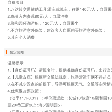
自费项目

1.八达岭交通辅助工具:滑车或缆车，往返140元/人，自愿乘
2.鸟巢入内参观80元/人，自愿消费

3.颐和园环湖游船，120元/人，自愿乘坐

4.不含旅游意外保险，建议客人自愿购买旅游意外保险；

5.其它个人消费
预定须知
温馨提示

1.【身份证号码】请报名时，提供准确身份证号码，出行当
2.【儿童占座】根据新交通法规定，旅游营运车辆不得超员
3.在不减少景点的前提下，导游可根据天气、交通等实际情
4.优惠退改票政策：

（淡季11.1-3.31）：半价票退款（长城10/故宫10/颐和园1
票20/恭王府30/北海5/圆明园5）

（旺季4.1-10.31）：半价票退款（长城10/故宫20/颐和园15