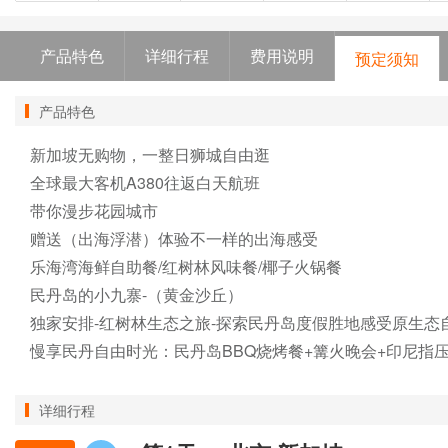
产品特色
详细行程
费用说明
预定须知
产品特色
新加坡无购物，一整日狮城自由逛

全球最大客机A380往返白天航班

带你漫步花园城市 

赠送（出海浮潜）体验不一样的出海感受

乐海湾海鲜自助餐/红树林风味餐/椰子火锅餐

民丹岛的小九寨-（黄金沙丘）

独家安排-红树林生态之旅-探索民丹岛度假胜地感受原生态自
慢享民丹自由时光：民丹岛BBQ烧烤餐+篝火晚会+印尼指
详细行程