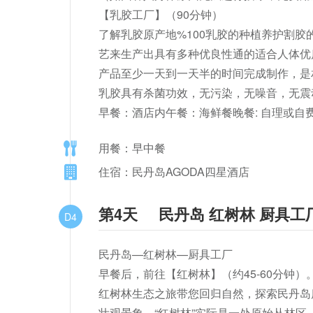
【乳胶工厂】（90分钟）

了解乳胶原产地%100乳胶的种植养护割
艺来生产出具有多种优良性通的适合人体优
产品至少一天到一天半的时间完成制作，是
乳胶具有杀菌功效，无污染，无噪音，无震动
早餐：酒店内午餐：海鲜餐晚餐: 自理或自
用餐：早中餐
住宿：民丹岛AGODA四星酒店
第4天
民丹岛 红树林 厨具工
D4
民丹岛—红树林—厨具工厂

早餐后，前往【红树林】（约45-60分钟）。
红树林生态之旅带您回归自然，探索民丹岛
壮观景象。“红树林”实际是一处原始丛林