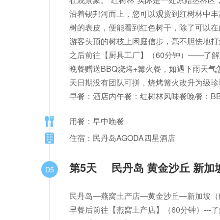
沿着锡邦河而上，您可以观赏到红树林中丰
树的表皮，便能看到红色树干，除了可以在
游客头顶的树枝上闲庭信步，毫不胆怯地打量
之后前往【厨具工厂】（60分钟）——了解
晚餐赠送BBQ烧烤+篝火餐，如遇下雨天气
天日期没有团队可拼，烧烤篝火改升为级珍珠
早餐：酒店内午餐：红树林风味餐晚餐：BB
用餐：早中晚餐
住宿：民丹岛AGODA四星酒店
第5天
民丹岛 黄金沙丘 新加
D5
民丹岛—燕窝土产店—黄金沙丘—新加坡（
早餐后前往【燕窝土产店】（60分钟）---