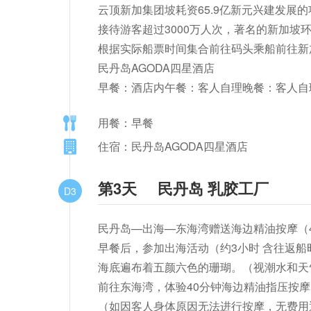
云顶新加集团坡耗资65.9亿新元兴建发展
接待游客超过3000万人次，著名的新加坡
根据实际船票时间集合前往码头乘船前往新
民丹岛AGODA四星酒店

早餐：酒店内午餐：客人自理晚餐：客人自
用餐：早餐
住宿：民丹岛AGODA四星酒店
第3天
民丹岛 乳胶工厂
D3
民丹岛—出海—东海湾赠送海边精油按摩（4
早餐后，参加出海活动（约3小时 含往返
海底遍布着五颜六色的珊瑚。（视潮水和天
前往东海湾，体验40分钟海边精油指压按摩
（如因客人身体原因无法进行按摩，无费用退