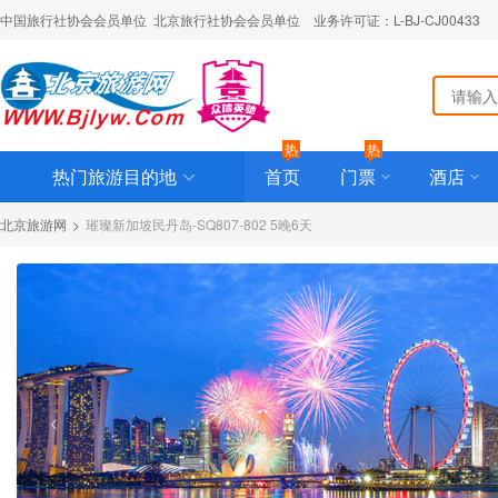
中国旅行社协会会员单位  北京旅行社协会会员单位    业务许可证：L-BJ-CJ00433
热
热
热门旅游目的地
首页
门票
酒店
北京旅游网
>
璀璨新加坡民丹岛-SQ807-802 5晚6天