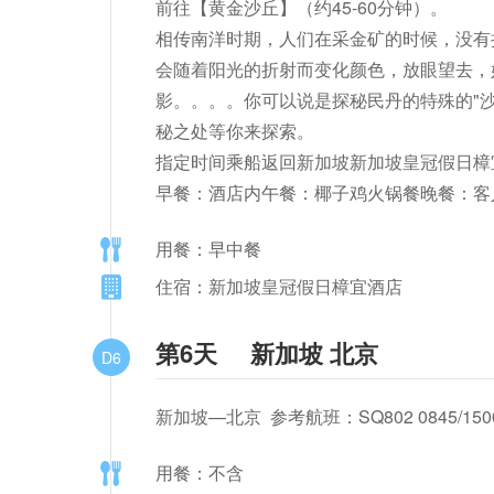
前往【黄金沙丘】（约45-60分钟）。

相传南洋时期，人们在采金矿的时候，没有
会随着阳光的折射而变化颜色，放眼望去，好
影。。。。你可以说是探秘民丹的特殊的"沙
秘之处等你来探索。

指定时间乘船返回新加坡新加坡皇冠假日樟宜
早餐：酒店内午餐：椰子鸡火锅餐晚餐：客
用餐：早中餐
住宿：新加坡皇冠假日樟宜酒店
第6天
新加坡 北京
D6
新加坡—北京  参考航班：SQ802 0845/150
用餐：不含