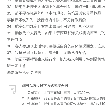
32、请您务必按出团通知上的集合时间、地点准时到达机场
33、请不要在托运的行李中放现金、首饰及其它贵重物品
李被损坏或丢失，按普通箱补偿，不另价作赔偿

34、航空公司规定此客票出票后不可退票，恕不退款

35、购物为个人行为，如果由于商店和海关或机场原因（
责任自负

36、客人参加水上活动时请根据自身的身体情况而定，注
37、过移民局（边防）、海关时，要听从并配合

38、切记不要帮陌生人提行李，以防被人利用，特别是机
请一定注意

海岛游特色活动说明
您可以通过以下方式签署合同
1）公司签约：北京市东城区东四北大街300号。
2）邮箱签约：我们会将盖章的电子合同发送到您指定的
3）快递签约：我们会将盖章的合同快递给您，请在收到