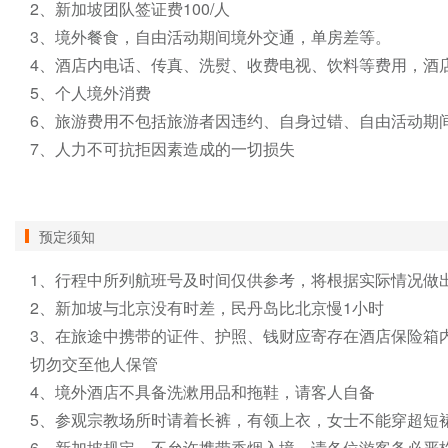
2、新加坡团队签证费100/人

3、境外餐食，自由活动期间境外交通，单房差等。

4、酒店内电话、传真、洗熨、收费电视、饮料等费用，酒店
5、个人境外消费

6、旅游费用不包括旅游者因违约、自身过错、自由活动期
7、人力不可抗拒因素造成的一切损失

预定须知
1、行程中所列航班号及时间仅供参考，将根据实际情况做出
2、新加坡与北京没有时差，民丹岛比北京慢1小时

3、在旅途中携带的证件、护照、钱财应寄存在酒店保险箱
切勿交至他人保管

4、境外酒店不具备洗漱用品和拖鞋，请客人自备

5、参观宗教场所时请着长裤，有领上衣，女士不能穿超短裙
6、新加坡规定，不允许携带香烟入境，请各位游客务必严格