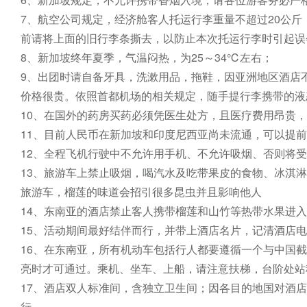
7、航空公司规定，经济舱客人托运行李重量不超过20公
前请将上面的旧行李条撕去，以防止本次托运行李时引起误
8、新加坡终年夏季，气温闷热，为25～34℃左右；

9、出团时请自备牙具，洗漱用品，拖鞋，因亚洲地区酒店
价格很贵。依照首都机场的相关规定，随手提行李携带的液态
10、在国外的药房买药必须凭医生处方，且医疗费用昂贵，
11、目前人民币在新加坡和印度尼西亚尚未流通，可以提前
12、全程飞机行驶中不允许用手机、不允许吸烟、否则将受
13、旅游车上禁止吸烟，喝汽水及吃带果皮的食物、冰淇
旅游车，榴莲的味道会招引很多昆虫并且影响他人

14、东南亚的酒店禁止客人携带榴莲和山竹等热带水果进入
15、活动期间最好结伴而行，并带上酒店名片，记清酒店电
16、在东南亚，所有机动车包括行人都要遵循一个与中国
亮时才可通过。乘机、坐车、上船，请注意扶梯，台阶处站
17、酒店双人标准间，含独立卫生间；因各目的地国对酒
行
