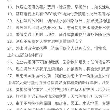
18、旅客在酒店的额外费用（除房费、早餐外），如长途电
19、酒店电视上凡有“PAY”或“P”均为付费频道；此外酒店
20、入住酒店沐浴时，切勿让水排到浴缸外，如果浸湿地毡
21、境外酒店可能无热开水供应，您可使用热水器烧开水饮
22、乘做交通工具时，现金、证件或贵重物品请务必随身
23、酒店不负责客人在客房中贵重物品安全

24、外出时请注意扒手，请保管好个人财务安全。博物馆
上外出应该结伴而行

25、在公共场所不可随地吐痰，丢杂物和烟头；任何场合
26、现在境外大多餐厅是禁烟的，如被查到，将会受到政府
27、当您出国旅游出发前，我们已为您上了一份旅游意外
用请客人先行垫付并务必保管好所有相关的医疗单据，以便
28、参加旅游的旅客，所持护照均为自备因私护照，出入
29、旅游期间遇到特殊情况如交通，天气等旅行社认为不可
30、由于不可抗拒的原因，如政变、罢工、水灾地震、交
31、请自备签证和境外参团的客人自行检查签证是否符合本