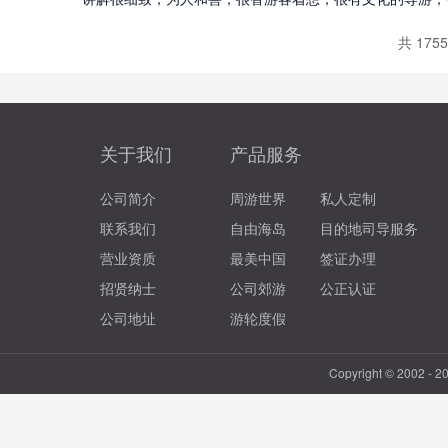
共 175
关于我们
产品服务
公司简介
周游世界
私人定制
联系我们
自由海岛
目的地司导服务
营业资质
最美中国
签证办理
招贤纳士
公司郊游
公正认证
公司地址
游轮度假
Copyright © 2002