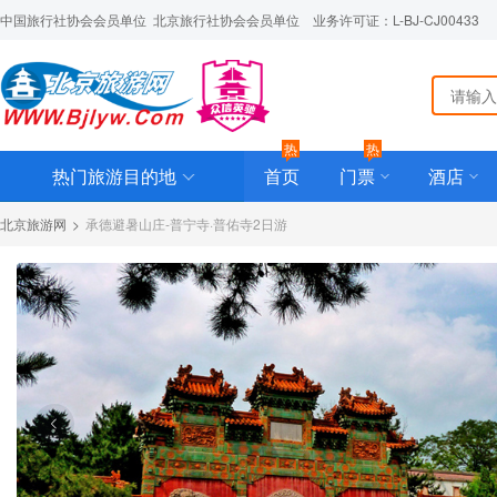
中国旅行社协会会员单位  北京旅行社协会会员单位    业务许可证：L-BJ-CJ00433
热
热
热门旅游目的地
首页
门票
酒店
北京旅游网
>
承德避暑山庄-普宁寺·普佑寺2日游