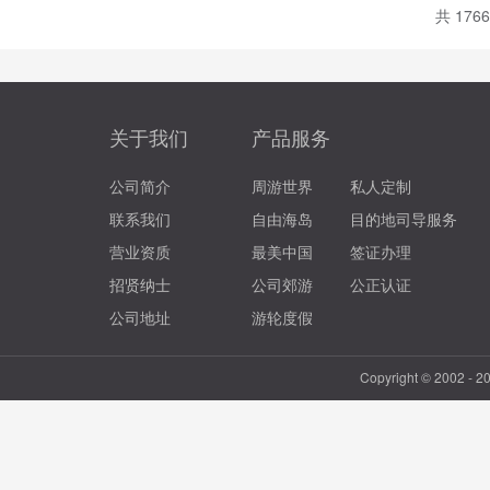
共 176
关于我们
产品服务
公司简介
周游世界
私人定制
联系我们
自由海岛
目的地司导服务
营业资质
最美中国
签证办理
招贤纳士
公司郊游
公正认证
公司地址
游轮度假
Copyright © 2002