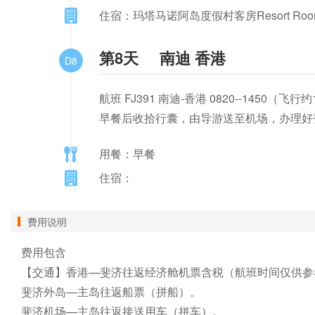
住宿：玛塔马诺阿岛度假村客房Resort Roo
第8天
南迪 香港
D8
航班 FJ391 南迪-香港 0820--1450（飞行约
早餐后收拾行囊，由导游送至机场，办理好
用餐：早餐
住宿：
费用说明
费用包含

【交通】香港—斐济往返经济舱机票含税（航班时间仅供参
斐济外岛—主岛往返船票（拼船）。

斐济机场—主岛往返接送用车（拼车）。
