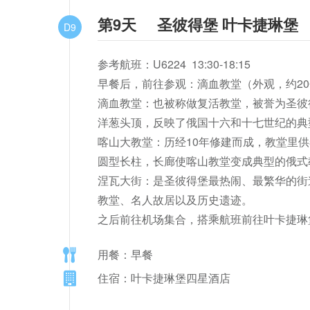
第9天
圣彼得堡 叶卡捷琳堡
D9
参考航班：U6224  13:30-18:15

早餐后，前往参观：滴血教堂（外观，约20分钟
滴血教堂：也被称做复活教堂，被誉为圣彼
洋葱头顶，反映了俄国十六和十七世纪的典
喀山大教堂：历经10年修建而成，教堂里
圆型长柱，长廊使喀山教堂变成典型的俄式教
涅瓦大街：是圣彼得堡最热闹、最繁华的街
教堂、名人故居以及历史遗迹。

之后前往机场集合，搭乘航班前往叶卡捷琳
用餐：早餐
住宿：叶卡捷琳堡四星酒店