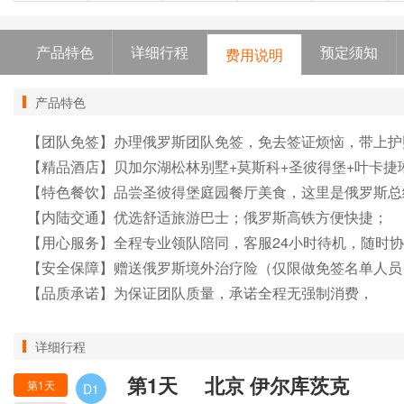
产品特色
详细行程
预定须知
费用说明
产品特色
【团队免签】办理俄罗斯团队免签，免去签证烦恼，带上护
【精品酒店】贝加尔湖松林别墅+莫斯科+圣彼得堡+叶卡捷
【特色餐饮】品尝圣彼得堡庭园餐厅美食，这里是俄罗斯总统
【内陆交通】优选舒适旅游巴士；俄罗斯高铁方便快捷；

【用心服务】全程专业领队陪同，客服24小时待机，随时协
【安全保障】赠送俄罗斯境外治疗险（仅限做免签名单人员）
【品质承诺】为保证团队质量，承诺全程无强制消费，
详细行程
第1天
北京 伊尔库茨克
第1天
D1