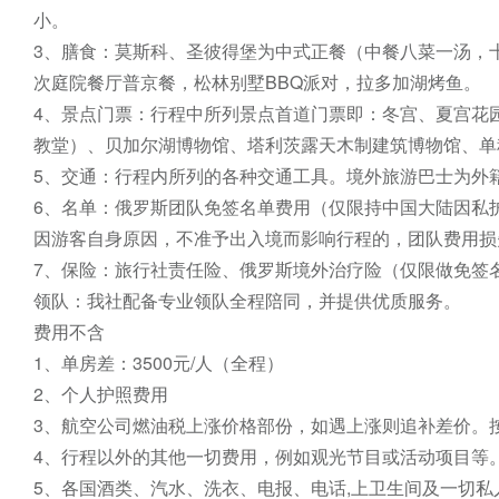
小。

3、膳食：莫斯科、圣彼得堡为中式正餐（中餐八菜一汤，
次庭院餐厅普京餐，松林别墅BBQ派对，拉多加湖烤鱼。

4、景点门票：行程中所列景点首道门票即：冬宫、夏宫花
教堂）、贝加尔湖博物馆、塔利茨露天木制建筑博物馆、单
5、交通：行程内所列的各种交通工具。境外旅游巴士为外
6、名单：俄罗斯团队免签名单费用（仅限持中国大陆因私
因游客自身原因，不准予出入境而影响行程的，团队费用损
7、保险：旅行社责任险、俄罗斯境外治疗险（仅限做免签
领队：我社配备专业领队全程陪同，并提供优质服务。

费用不含

1、单房差：3500元/人（全程）

2、个人护照费用

3、航空公司燃油税上涨价格部份，如遇上涨则追补差价。
4、行程以外的其他一切费用，例如观光节目或活动项目等。
5、各国酒类、汽水、洗衣、电报、电话,上卫生间及一切私