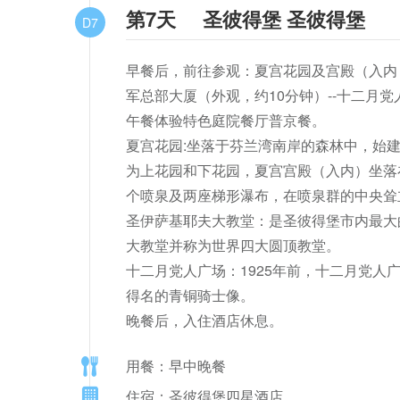
第7天
圣彼得堡 圣彼得堡
D7
早餐后，前往参观：夏宫花园及宫殿（入内，约1
军总部大厦（外观，约10分钟）--十二月党
午餐体验特色庭院餐厅普京餐。

夏宫花园:坐落于芬兰湾南岸的森林中，始建
为上花园和下花园，夏宫宫殿（入内）坐落在
个喷泉及两座梯形瀑布，在喷泉群的中央耸
圣伊萨基耶夫大教堂：是圣彼得堡市内最大
大教堂并称为世界四大圆顶教堂。

十二月党人广场：1925年前，十二月党人
得名的青铜骑士像。

晚餐后，入住酒店休息。
用餐：早中晚餐
住宿：圣彼得堡四星酒店