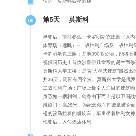
住宿：莫斯科四星酒店
第5天
莫斯科
D5
早餐后，前往参观：卡罗明斯克庄园（入内，不
体育场（远眺）--二战胜利广场及二战胜利纪念
卡罗明斯克庄园：占地390多公顷，能将莫
祝俄国历史上首位沙皇伊凡雷帝的诞生而修
莫斯科大学主楼：是“斯大林式建筑”最杰出
共36层，周围有四个翼。莫斯科大学是俄
二战胜利广场：广场上最引人注目的建筑物是
身形如一柄利剑，剑身由下而上是以卫国战
凯旋门：高28米，为纪念俄军打败拿破仑
翅的骏马拉着的凯旋车，车里坐着胜利女神
晚餐后，入住酒店休息