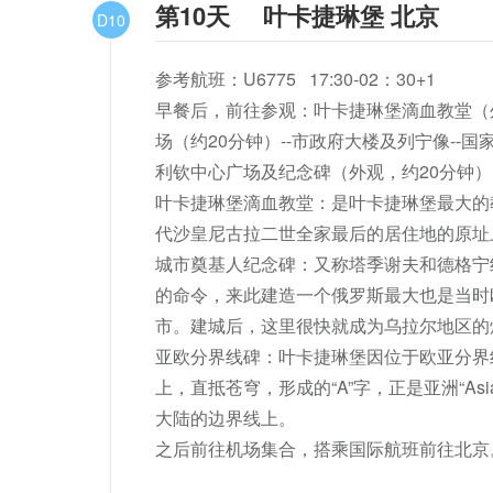
第10天
叶卡捷琳堡 北京
D10
参考航班：U6775   17:30-02：30+1

早餐后，前往参观：叶卡捷琳堡滴血教堂（外观，
场（约20分钟）--市政府大楼及列宁像--国
利钦中心广场及纪念碑（外观，约20分钟）
叶卡捷琳堡滴血教堂：是叶卡捷琳堡最大的教
代沙皇尼古拉二世全家最后的居住地的原址上
城市奠基人纪念碑：又称塔季谢夫和德格宁纪
的命令，来此建造一个俄罗斯最大也是当时
市。建城后，这里很快就成为乌拉尔地区的
亚欧分界线碑：叶卡捷琳堡因位于欧亚分界
上，直抵苍穹，形成的“A”字，正是亚洲“A
大陆的边界线上。

之后前往机场集合，搭乘国际航班前往北京