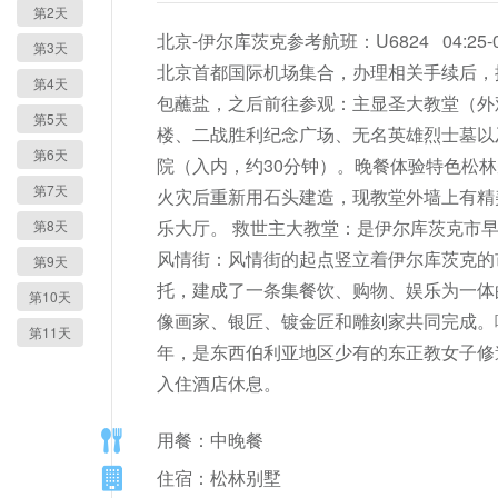
第2天
北京-伊尔库茨克参考航班：U6824   04:25-07
第3天
北京首都国际机场集合，办理相关手续后，
第4天
包蘸盐，之后前往参观：主显圣大教堂（外观）
第5天
楼、二战胜利纪念广场、无名英雄烈士墓以及
第6天
院（入内，约30分钟）。晚餐体验特色松林
第7天
火灾后重新用石头建造，现教堂外墙上有精
乐大厅。 救世主大教堂：是伊尔库茨克市早
第8天
风情街：风情街的起点竖立着伊尔库茨克的
第9天
托，建成了一条集餐饮、购物、娱乐为一体
第10天
像画家、银匠、镀金匠和雕刻家共同完成。
第11天
年，是东西伯利亚地区少有的东正教女子修
入住酒店休息。
用餐：中晚餐
住宿：松林别墅