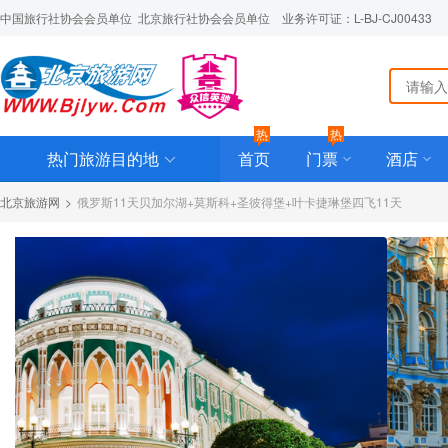
中国旅行社协会会员单位  北京旅行社协会会员单位    业务许可证：L-BJ-CJ00433
热
热
热门旅游目的地
首页
门票
酒店
北京旅游网
>
俄罗斯11天贝加尔湖+莫斯科+圣彼得堡+叶卡捷琳堡四飞11天