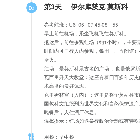
第3天
伊尔库茨克 莫斯科
D3
参考航班：U6106   07:45-08：55

早上前往机场，乘坐飞机飞往莫斯科。

抵达后，前往参观红场（约1小时），主要景
时间内可自行入内参观，每周一、五闭馆）--
圣火。

红场：是莫斯科最古老的广场 ，也是俄罗
瓦西里升天大教堂：这座有着四百多年历史
术高度的最好体现。

克里姆林宫（入内）：这里是整个莫斯科市
国教科文组织列为世界文化和自然保护遗产。
晚餐后，入住酒店休息。

温馨提示：红场如遇举行政治活动或有特殊
用餐：早中餐