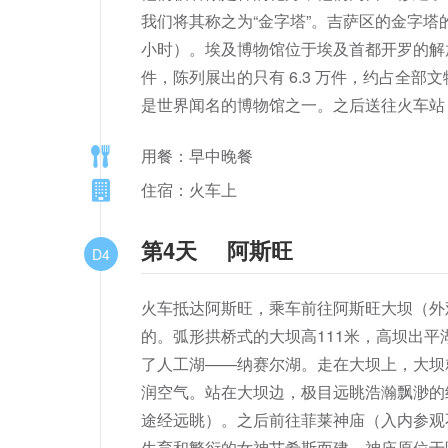
我们将其称之为“金字塔”。吉萨区的金字
小时）。埃及博物馆位于埃及首都开罗的解放
件，陈列展出的只有 6.3 万件，约占全
是世界闻名的博物馆之一。之后送往火车站
用餐：早中晚餐
住宿：火车上
第4天
阿斯旺
D4
火车抵达阿斯旺，乘车前往阿斯旺大坝（外
的。弧形拱桥式的大坝高111米，高坝出平湖
了人工湖——纳赛尔湖。走在大坝上，大坝
润空气。站在大坝边，极目远眺浩瀚飘渺的
途经远眺）。之后前往菲莱神庙（入内参观
生育和繁衍的女神艾希斯而建。神庙原位于阿