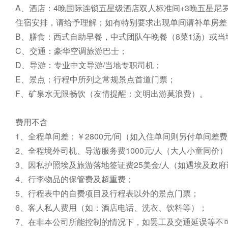
A、酒店：4晚国际连锁五星级酒店双人标准间+3晚五星尼
住宿安排，请给予理解；如有特别要求出现单间请补单房差；
B、膳食：西式自助早餐，中式团队午晚餐（8菜1汤）或当
C、交通：豪华空调旅游巴士；

D、导游：专业中文导游/当地专职司机；

E、景点：行程中所列之常规景点首道门票；

F、矿泉水无限畅饮（友情提醒：文明出游莫浪费）。

费用不含

1、全程单间差：￥2800元/间（如入住单间则另付单间差费
2、全程境外司机、导游服务费1000元/人（大人小童同价）
3、因私护照埃及旅游落地签证费25美金/人（如遇埃及政
4、行李物品的保管费及超重费；

5、行程表中的自费项目及行程表以外的景点门票；

6、客人私人费用（如：酒店电话、洗衣、饮料等）；

7、在非本公司所能控制的情况下，如罢工及交通延误等不可