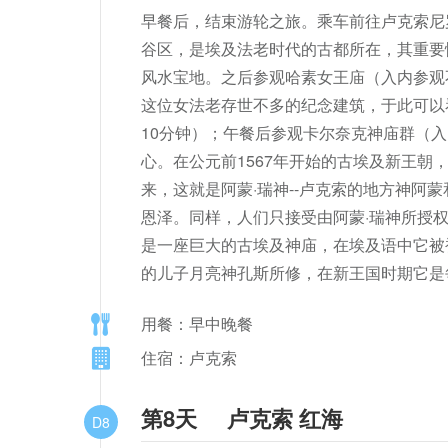
早餐后，结束游轮之旅。乘车前往卢克索尼罗河西
谷区，是埃及法老时代的古都所在，其重要性
风水宝地。之后参观哈素女王庙（入内参观
这位女法老存世不多的纪念建筑，于此可以
10分钟）；午餐后参观卡尔奈克神庙群（
心。在公元前1567年开始的古埃及新王
来，这就是阿蒙·瑞神--卢克索的地方神
恩泽。同样，人们只接受由阿蒙·瑞神所授
是一座巨大的古埃及神庙，在埃及语中它被被
的儿子月亮神孔斯所修，在新王国时期它是
用餐：早中晚餐
住宿：卢克索
第8天
卢克索 红海
D8