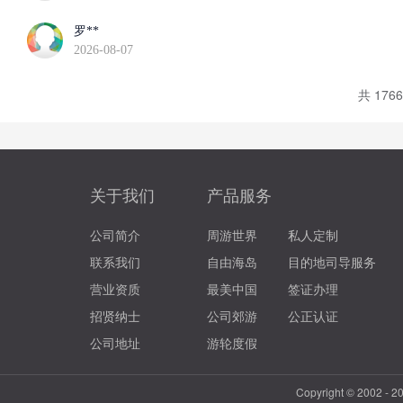
罗**
2026-08-07
共 176
关于我们
产品服务
公司简介
周游世界
私人定制
联系我们
自由海岛
目的地司导服务
营业资质
最美中国
签证办理
招贤纳士
公司郊游
公正认证
公司地址
游轮度假
Copyright © 2002