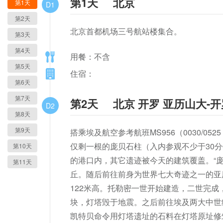
第1天
北京
第1天
D1
第2天
北京首都机场三号航站楼集合。
第3天
第4天
用餐：不含
第5天
住宿：
第6天
第7天
第2天
北京 开罗 亚历山大-开
D2
第8天
第9天
搭乘埃及航空参考航班MS956（0030/
仅剩一根的庞贝石柱（入内参观不少于30
第10天
的港口内，其它遗迹被今天的建筑覆盖。“
第11天
丘。随后前往前身为世界七大奇迹之一的亚
122米高。托勒密一世开始建造，二世完
块，灯塔毁于地震。之后前往埃及两大中世
凯特贝命令用灯塔遗址的石料在灯塔原址修