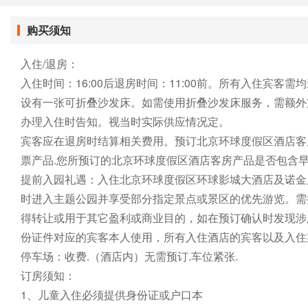
购买须知
入住/退房：
入住时间：16:00后退房时间：11:00前。所有入住
设有一张可折叠沙发床。如需使用折叠沙发床服务，需额外支
办理入住时告知。视当时实际供应情况定。
宾客应在退房时结算相关费用。预订北京环球度假区酒店客
票产品.
您所预订的北京环球度假区酒店客房产品是否包含
提前入园礼遇：入住北京环球度假区环球影城大酒店及诺
金
时进入主题
公园并享受部分指定景点或景区的优先游览。需
得转让或用于其它盈利或商业目的，如在预订确
认时发现涉
份证件对应的宾客本人使用，
所有入住酒店的宾客以及入住
停车场：收费.（酒店内）无需预订.车位紧张.
订房须知：
1、儿童入住必须提供身份证或户口本